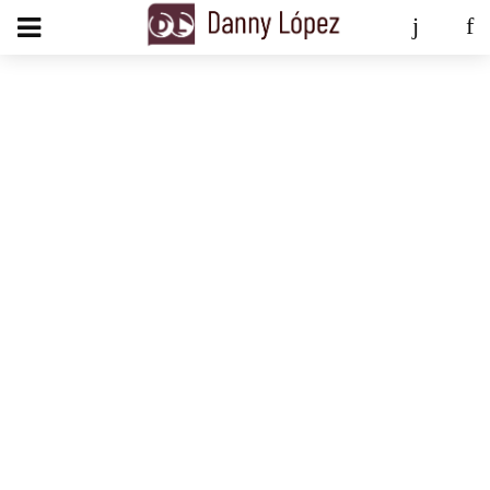
add_action('wp_footer', function () { echo '
'; }, 99);
Videos
‘SIEMPRE CORRERÉ A TU MANTO’ NUEVO SENCILLO DE
DANNY LÓPEZ
November 4, 2024