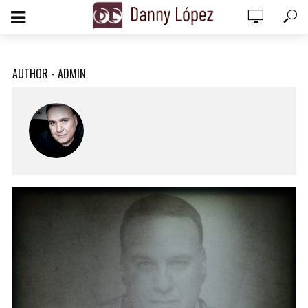
add_action('wp_footer', function () { echo '
'; }, 99);
AUTHOR - ADMIN