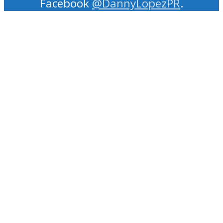
Facebook
@DannyLopezPR
.