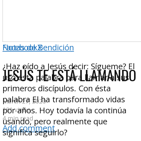
Notas de Bendición
Facebook
X
¿Haz oído a Jesús decir: Sígueme? El
JESÚS TE ESTÁ LLAMANDO
usó esta palabra para llamar a sus
primeros discípulos. Con ésta
palabra El ha transformado vidas
March 27, 2020
por años. Hoy todavía la continúa
181 views
4 min read
usando, pero realmente que
Add comment
significa seguirlo?