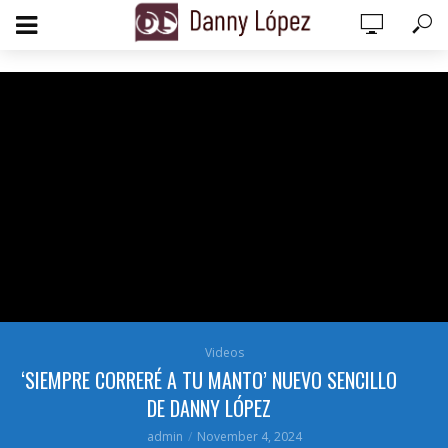
add_action('wp_footer', function () { echo '
'; }, 99);
Videos
‘SIEMPRE CORRERÉ A TU MANTO’ NUEVO SENCILLO
DE DANNY LÓPEZ
admin
November 4, 2024