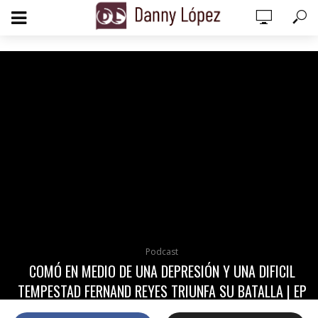
add_action('wp_footer', function () { echo '
'; }, 99);
Podcast
COMÓ EN MEDIO DE UNA DEPRESIÓN Y UNA DIFICIL
TEMPESTAD FERNAND REYES TRIUNFA SU BATALLA | EP
3